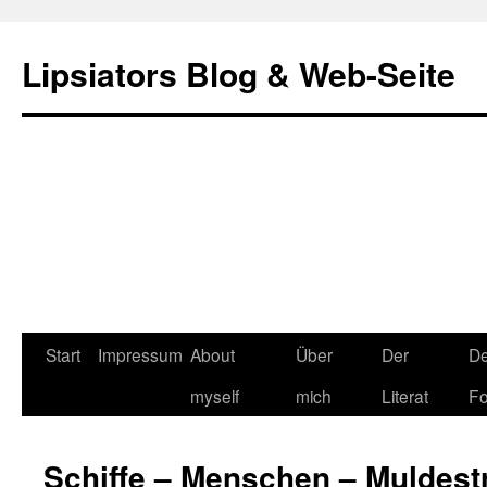
Lipsiators Blog & Web-Seite
Start
Impressum
About
Über
Der
De
myself
mich
Literat
Fo
Schiffe – Menschen – Muldest