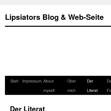
Lipsiators Blog & Web-Seite
Start
Impressum
About
Über
Der
De
myself
mich
Literat
Fo
Der Literat