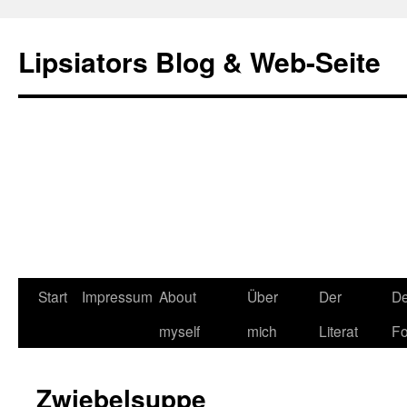
Lipsiators Blog & Web-Seite
Start
Impressum
About
Über
Der
De
myself
mich
Literat
Fo
Zwiebelsuppe