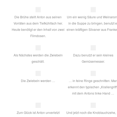
Die Brühe stellt Anton aus seinen
Um ein wenig Säure und Weinaro
Vorräten aus dem Tiefkühlfach her.
in die Suppe zu bringen, benutzt e
Heute benötigt er den Inhalt von zwei
einen kräftigen Silvaner aus Franke
Filmdosen.
Als Nächstes werden die Zwiebeln
Dazu benutzt er sein kleines
geschält.
Gemüsemesser.
Die Zwiebeln werden …
… in feine Ringe geschnitten. Ma
erkennt den typischen „Krallengriff
mit dem Antons linke Hand …
Zum Glück ist Anton unverletzt
Und jetzt noch die Knoblauchzehe,