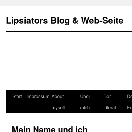
Lipsiators Blog & Web-Seite
Start
Impressum
About
Über
Der
De
myself
mich
Literat
Fo
Mein Name und ich