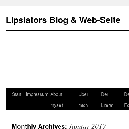
Lipsiators Blog & Web-Seite
Start
Impressum
About
Über
Der
De
myself
mich
Literat
Fo
Januar 2017
Monthly Archives: