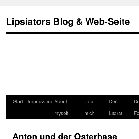
Lipsiators Blog & Web-Seite
Start
Impressum
About
Über
Der
De
myself
mich
Literat
Fo
Anton und der Osterhase