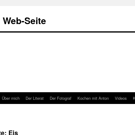
& Web-Seite
Über mich
Der Literat
Der Fotograf
Kochen mit Anton
Videos
K
e: Eis