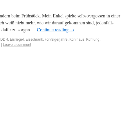
ndern beim Frühstück. Mein Enkel spielte selbstvergessen in einer
ch weiß nicht mehr, wie wir darauf gekommen sind, jedenfalls
ge dafür zu sorgen …
Continue reading
→
,
DDR
,
Eisriegel
,
Eisschrank
,
Fünfzigerjahre
,
Kühlhaus
,
Kühlung
,
n
|
Leave a comment