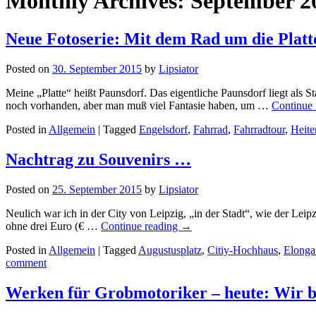
Monthly Archives:
September 2
Neue Fotoserie: Mit dem Rad um die Platt
Posted on
30. September 2015
by
Lipsiator
Meine „Platte“ heißt Paunsdorf. Das eigentliche Paunsdorf liegt als S
noch vorhanden, aber man muß viel Fantasie haben, um …
Continue
Posted in
Allgemein
|
Tagged
Engelsdorf
,
Fahrrad
,
Fahrradtour
,
Heite
Nachtrag zu Souvenirs …
Posted on
25. September 2015
by
Lipsiator
Neulich war ich in der City von Leipzig, „in der Stadt“, wie der Leip
ohne drei Euro (€ …
Continue reading
→
Posted in
Allgemein
|
Tagged
Augustusplatz
,
Citiy-Hochhaus
,
Elonga
comment
Werken für Grobmotoriker – heute: Wir 