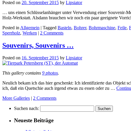
Posted on
20. September 2015
by
Lipsiator
… uns einen Schlüsselanhänger unter Verwendung einer Souvenir-Meda
Holz-Werkstatt. Alsdann brauchen wir noch ein paar geeignete Vorri
Posted in
Allgemein
|
Tagged
Basteln
,
Bohrer
,
Bohrmaschine
,
Feile
,
F
Sperrholz
,
Werken
|
2 Comments
Souvenirs, Souvenirs …
Posted on
16. September 2015
by
Lipsiator
This gallery contains
9 photos
.
Neulich bekam ich das hier geschenkt: Ich identifizierte das Objekt 
ich, daß ein Quetschie auch irgend etwas zu essen oder zu …
Continu
More Galleries
|
2 Comments
Suchen nach:
Neueste Beiträge