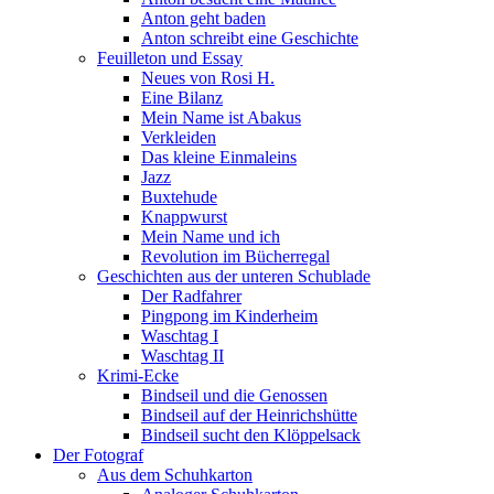
Anton geht baden
Anton schreibt eine Geschichte
Feuilleton und Essay
Neues von Rosi H.
Eine Bilanz
Mein Name ist Abakus
Verkleiden
Das kleine Einmaleins
Jazz
Buxtehude
Knappwurst
Mein Name und ich
Revolution im Bücherregal
Geschichten aus der unteren Schublade
Der Radfahrer
Pingpong im Kinderheim
Waschtag I
Waschtag II
Krimi-Ecke
Bindseil und die Genossen
Bindseil auf der Heinrichshütte
Bindseil sucht den Klöppelsack
Der Fotograf
Aus dem Schuhkarton