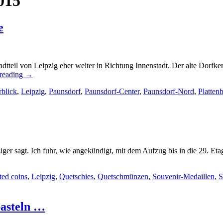
015
e
tadtteil von Leipzig eher weiter in Richtung Innenstadt. Der alte Dorfke
 reading
→
rblick
,
Leipzig
,
Paunsdorf
,
Paunsdorf-Center
,
Paunsdorf-Nord
,
Platten
ziger sagt. Ich fuhr, wie angekündigt, mit dem Aufzug bis in die 29. E
ted coins
,
Leipzig
,
Quetschies
,
Quetschmünzen
,
Souvenir-Medaillen
,
S
basteln …