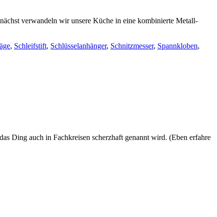
nächst verwandeln wir unsere Küche in eine kombinierte Metall-
äge
,
Schleifstift
,
Schlüsselanhänger
,
Schnitzmesser
,
Spannkloben
,
e das Ding auch in Fachkreisen scherzhaft genannt wird. (Eben erfahre