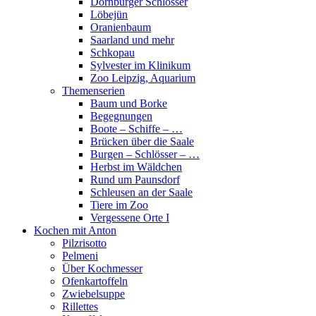
Dornburger Schlösser
Löbejün
Oranienbaum
Saarland und mehr
Schkopau
Sylvester im Klinikum
Zoo Leipzig, Aquarium
Themenserien
Baum und Borke
Begegnungen
Boote – Schiffe – …
Brücken über die Saale
Burgen – Schlösser – …
Herbst im Wäldchen
Rund um Paunsdorf
Schleusen an der Saale
Tiere im Zoo
Vergessene Orte I
Kochen mit Anton
Pilzrisotto
Pelmeni
Über Kochmesser
Ofenkartoffeln
Zwiebelsuppe
Rillettes