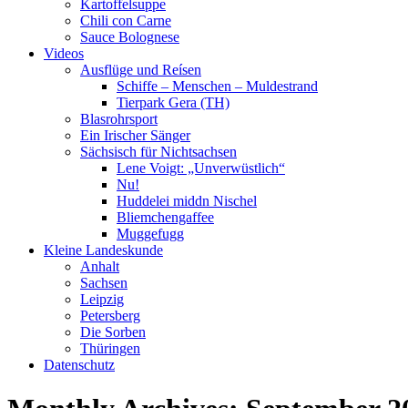
Kartoffelsuppe
Chili con Carne
Sauce Bolognese
Videos
Ausflüge und Reísen
Schiffe – Menschen – Muldestrand
Tierpark Gera (TH)
Blasrohrsport
Ein Irischer Sänger
Sächsisch für Nichtsachsen
Lene Voigt: „Unverwüstlich“
Nu!
Huddelei middn Nischel
Bliemchengaffee
Muggefugg
Kleine Landeskunde
Anhalt
Sachsen
Leipzig
Petersberg
Die Sorben
Thüringen
Datenschutz