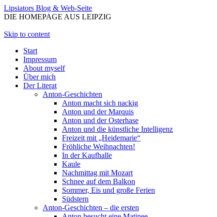
Lipsiators Blog & Web-Seite
DIE HOMEPAGE AUS LEIPZIG
Skip to content
Start
Impressum
About myself
Über mich
Der Literat
Anton-Geschichten
Anton macht sich nackig
Anton und der Marquis
Anton und der Osterhase
Anton und die künstliche Intelligenz
Freizeit mit „Heidemarie“
Fröhliche Weihnachten!
In der Kaufhalle
Kaule
Nachmittag mit Mozart
Schnee auf dem Balkon
Sommer, Eis und große Ferien
Südstern
Anton-Geschichten – die ersten
Anton besucht eine Matinee