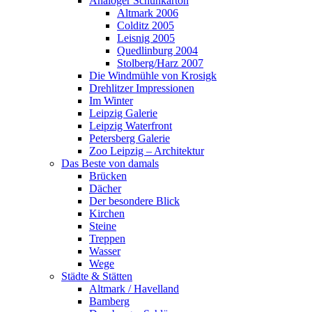
Analoger Schuhkarton
Altmark 2006
Colditz 2005
Leisnig 2005
Quedlinburg 2004
Stolberg/Harz 2007
Die Windmühle von Krosigk
Drehlitzer Impressionen
Im Winter
Leipzig Galerie
Leipzig Waterfront
Petersberg Galerie
Zoo Leipzig – Architektur
Das Beste von damals
Brücken
Dächer
Der besondere Blick
Kirchen
Steine
Treppen
Wasser
Wege
Städte & Stätten
Altmark / Havelland
Bamberg