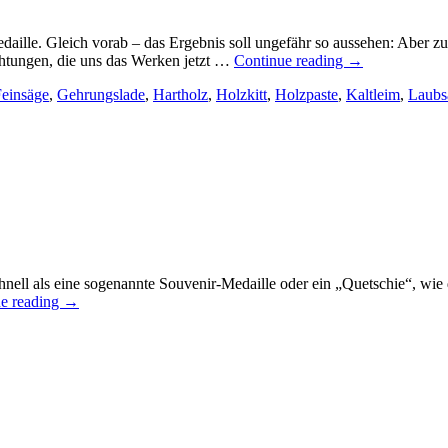
ille. Gleich vorab – das Ergebnis soll ungefähr so aussehen: Aber zu
chtungen, die uns das Werken jetzt …
Continue reading
→
einsäge
,
Gehrungslade
,
Hartholz
,
Holzkitt
,
Holzpaste
,
Kaltleim
,
Laubs
schnell als eine sogenannte Souvenir-Medaille oder ein „Quetschie“, wi
e reading
→