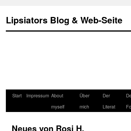
Lipsiators Blog & Web-Seite
Start
Impressum
About
Über
Der
De
myself
mich
Literat
Fo
Neues von Rosi H.