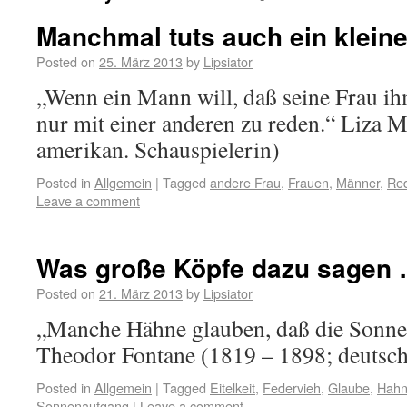
Manchmal tuts auch ein klein
Posted on
25. März 2013
by
Lipsiator
„Wenn ein Mann will, daß seine Frau ih
nur mit einer anderen zu reden.“ Liza M
amerikan. Schauspielerin)
Posted in
Allgemein
|
Tagged
andere Frau
,
Frauen
,
Männer
,
Re
Leave a comment
Was große Köpfe dazu sagen
Posted on
21. März 2013
by
Lipsiator
„Manche Hähne glauben, daß die Sonne 
Theodor Fontane (1819 – 1898; deutsch
Posted in
Allgemein
|
Tagged
Eitelkeit
,
Federvieh
,
Glaube
,
Hah
Sonnenaufgang
|
Leave a comment