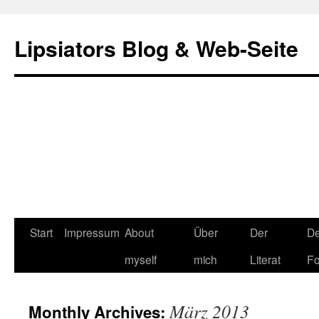
Lipsiators Blog & Web-Seite
Start
Impressum
About
Über
Der
De
myself
mich
Literat
Fo
März 2013
Monthly Archives: