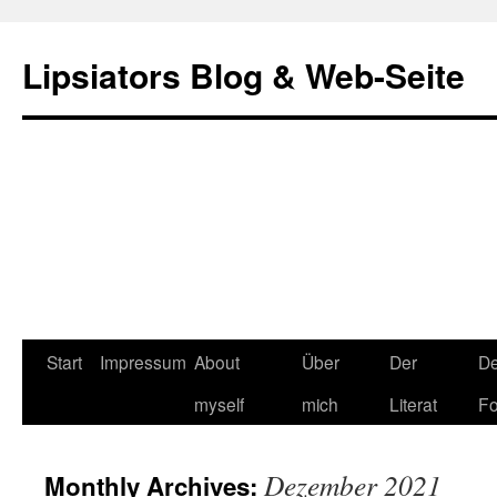
Lipsiators Blog & Web-Seite
Start
Impressum
About
Über
Der
De
myself
mich
Literat
Fo
Dezember 2021
Monthly Archives: