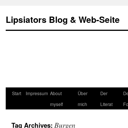
Lipsiators Blog & Web-Seite
Start
Impressum
About
Über
Der
De
myself
mich
Literat
Fo
Burgen
Tag Archives: