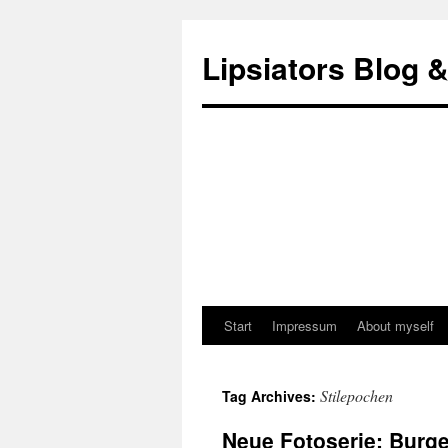
Lipsiators Blog 
Start
Impressum
About myself
Stilepochen
Tag Archives:
Neue Fotoserie: Burg