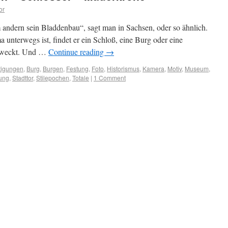
or
andern sein Bladdenbau“, sagt man in Sachsen, oder so ähnlich.
 unterwegs ist, findet er ein Schloß, eine Burg oder eine
se weckt. Und …
Continue reading
→
tigungen
,
Burg
,
Burgen
,
Festung
,
Foto
,
Historismus
,
Kamera
,
Motiv
,
Museum
,
gung
,
Stadttor
,
Stilepochen
,
Totale
|
1 Comment