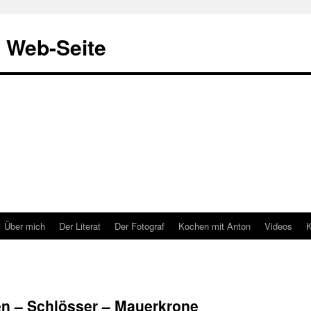
& Web-Seite
Über mich
Der Literat
Der Fotograf
Kochen mit Anton
Videos
K
en – Schlösser – Mauerkrone