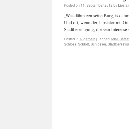
Posted on
11. September 2012
by
Lipsiat
„Was dähm een seine Burg, is dähm 
Und oft, wenn der Lipsiator mit Oma
Stadtbefestigung, die sein Interes
Posted in
Allgemein
|
Tagged
Adel
,
Befes
Schloss
,
Schloß
,
Schlösser
,
Stadtbefesti